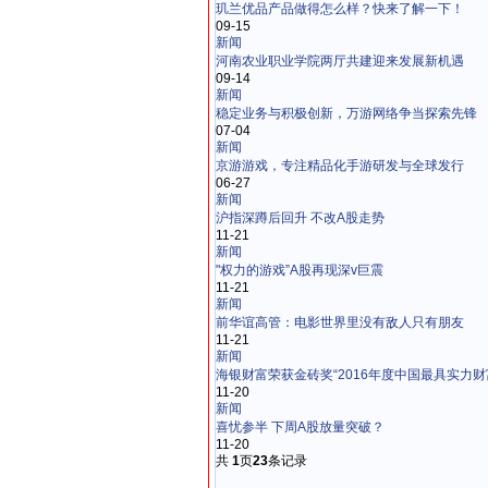
玑兰优品产品做得怎么样？快来了解一下！
09-15
新闻
河南农业职业学院两厅共建迎来发展新机遇
09-14
新闻
稳定业务与积极创新，万游网络争当探索先锋
07-04
新闻
京游游戏，专注精品化手游研发与全球发行
06-27
新闻
沪指深蹲后回升 不改A股走势
11-21
新闻
"权力的游戏”A股再现深v巨震
11-21
新闻
前华谊高管：电影世界里没有敌人只有朋友
11-21
新闻
海银财富荣获金砖奖“2016年度中国最具实力财富
11-20
新闻
喜忧参半 下周A股放量突破？
11-20
共
1
页
23
条记录