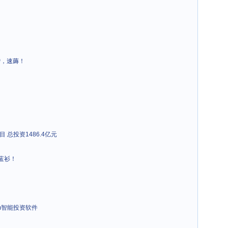
袭，速薅！
总投资1486.4亿元
下蓝衫！
sdom智能投资软件