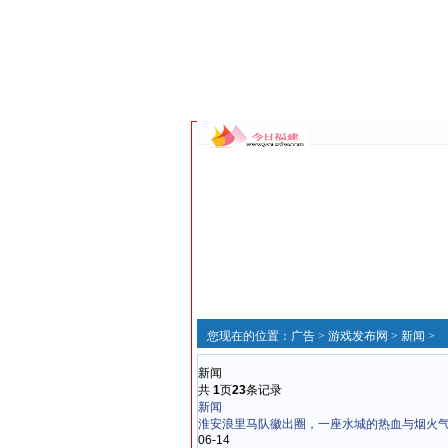
您现在的位置：
广告
>
游戏发布网
>
新闻
>
新闻
共
1
页
23
条记录
新闻
淮安浪里马队徽出圈，一座水城的热血与烟火
06-14