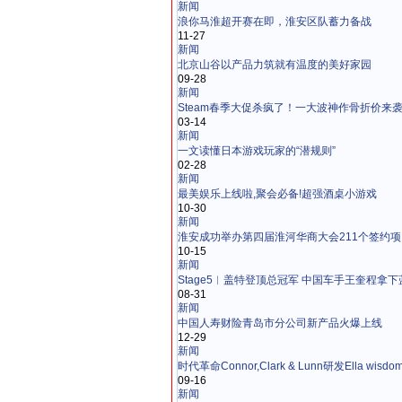
新闻
浪你马淮超开赛在即，淮安区队蓄力备战
11-27
新闻
北京山谷以产品力筑就有温度的美好家园
09-28
新闻
Steam春季大促杀疯了！一大波神作骨折价来
03-14
新闻
一文读懂日本游戏玩家的“潜规则”
02-28
新闻
最美娱乐上线啦,聚会必备!超强酒桌小游戏
10-30
新闻
淮安成功举办第四届淮河华商大会211个签约项目 
10-15
新闻
Stage5︱盖特登顶总冠军 中国车手王奎程拿
08-31
新闻
中国人寿财险青岛市分公司新产品火爆上线
12-29
新闻
时代革命Connor,Clark & Lunn研发Ella wi
09-16
新闻